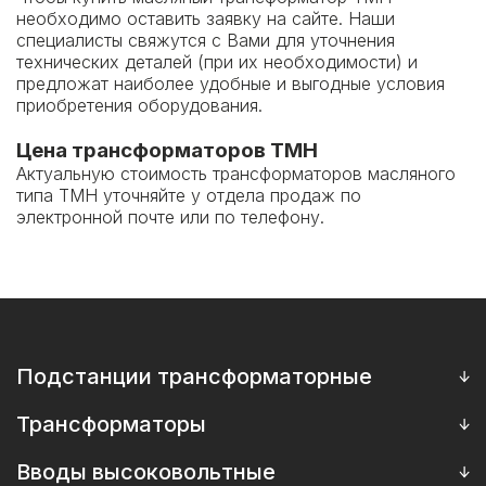
необходимо оставить заявку на сайте. Наши
специалисты свяжутся с Вами для уточнения
технических деталей (при их необходимости) и
предложат наиболее удобные и выгодные условия
приобретения оборудования.
Цена трансформаторов ТМН
Актуальную стоимость трансформаторов масляного
типа ТМН уточняйте у отдела продаж по
электронной почте или по телефону.
Подстанции трансформаторные
МТП мачтовые подстанции
Трансформаторы
СТП столбовые подстанции
Масляные силовые трансформаторы ТМГ, ТМЗ, ОМП
Вводы высоковольтные
КТП киосковые подстанции