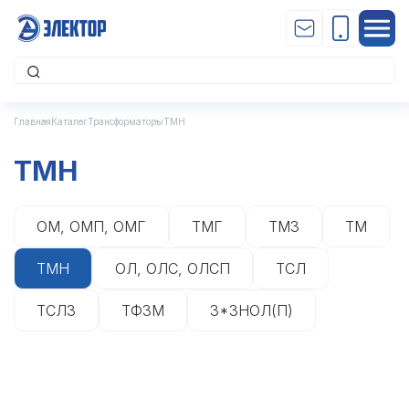
Главная
Каталог
Трансформаторы
ТМН
ТМН
ОМ, ОМП, ОМГ
ТМГ
ТМЗ
ТМ
ТМН
ОЛ, ОЛС, ОЛСП
ТСЛ
ТСЛЗ
ТФЗМ
3*ЗНОЛ(П)