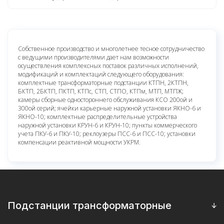
Собственное производство и многолетнее тесное сотрудничество
с ведущими производителями дает нам возможности
осуществления комплексных поставок различных исполнений,
модификаций и комплектаций следующего оборудования:
комплектные трансформаторные подстанции КТПН, 2КТПН,
БКТП, 2БКТП, ПКТП, КТПс, СТП, СТПО, КТПм, МТП, МТПЖ;
камеры сборные одностороннего обслуживания КСО 200ой и
300ой серий; ячейки карьерные наружной установки ЯКНО-6 и
ЯКНО-10; комплектные распределительные устройства
наружной установки КРУН-6 и КРУН-10; пункты коммерческого
учета ПКУ-6 и ПКУ-10; реклоузеры ПСС-6 и ПСС-10; установки
компенсации реактивной мощности УКРМ.
Подстанции трансформаторные