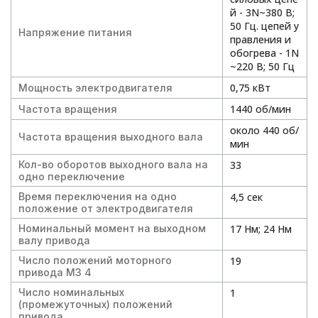
й - 3N~380 В;
50 Гц. цепей у
Напряжение питания
правления и
обогрева - 1N
~220 В; 50 Гц
0,75 кВт
Мощность электродвигателя
1440 об/мин
Частота вращения
около 440 об/
Частота вращения выходного вала
мин
Кол-во оборотов выходного вала на
33
одно переключение
Время переключения на одно
4,5 сек
положение от электродвигателя
Номинальный момент на выходном
17 Нм; 24 Нм
валу привода
Число положений моторного
19
привода МЗ 4
Число номинальных
1
(промежуточных) положений
привода